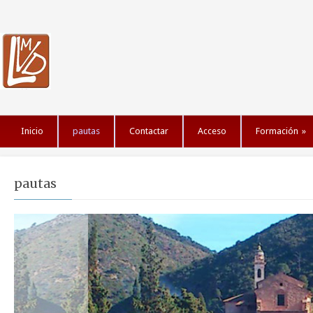
Inicio
pautas
Contactar
Acceso
Formación
»
pautas