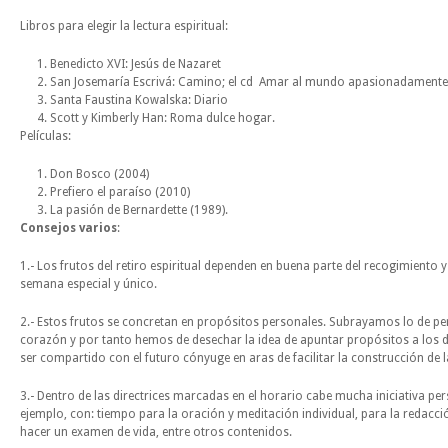
Libros para elegir la lectura espiritual:
Benedicto XVI: Jesús de Nazaret
San Josemaría Escrivá: Camino; el cd Amar al mundo apasionadamente:
Santa Faustina Kowalska: Diario
Scott y Kimberly Han: Roma dulce hogar.
Películas:
Don Bosco (2004)
Prefiero el paraíso (2010)
La pasión de Bernardette (1989).
Consejos varios
:
1.- Los frutos del retiro espiritual dependen en buena parte del recogimiento y 
semana especial y único.
2.- Estos frutos se concretan en propósitos personales. Subrayamos lo de perso
corazón y por tanto hemos de desechar la idea de apuntar propósitos a los d
ser compartido con el futuro cónyuge en aras de facilitar la construcción de la
3.- Dentro de las directrices marcadas en el horario cabe mucha iniciativa p
ejemplo, con: tiempo para la oración y meditación individual, para la redacci
hacer un examen de vida, entre otros contenidos.